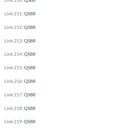
Link 211:
QS88
Link 212:
QS88
Link 213:
QS88
Link 214:
QS88
Link 215:
QS88
Link 216:
QS88
Link 217:
QS88
Link 218:
QS88
Link 219:
QS88