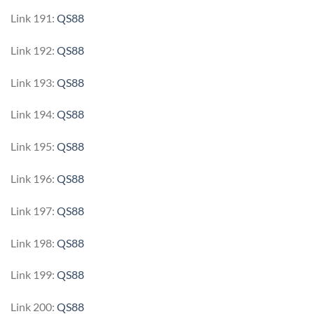
Link 191:
QS88
Link 192:
QS88
Link 193:
QS88
Link 194:
QS88
Link 195:
QS88
Link 196:
QS88
Link 197:
QS88
Link 198:
QS88
Link 199:
QS88
Link 200:
QS88