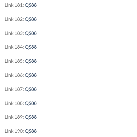
Link 181:
QS88
Link 182:
QS88
Link 183:
QS88
Link 184:
QS88
Link 185:
QS88
Link 186:
QS88
Link 187:
QS88
Link 188:
QS88
Link 189:
QS88
Link 190:
QS88