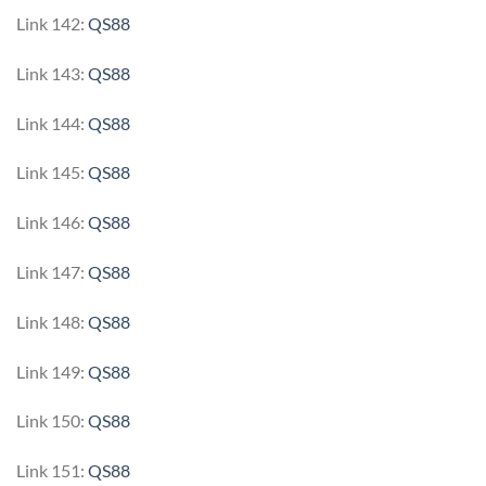
Link 142:
QS88
Link 143:
QS88
Link 144:
QS88
Link 145:
QS88
Link 146:
QS88
Link 147:
QS88
Link 148:
QS88
Link 149:
QS88
Link 150:
QS88
Link 151:
QS88