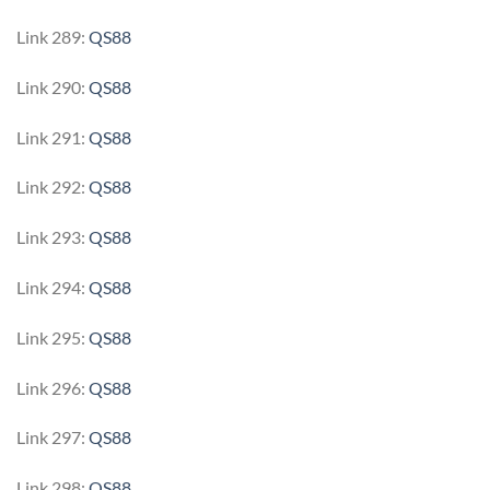
Link 289:
QS88
Link 290:
QS88
Link 291:
QS88
Link 292:
QS88
Link 293:
QS88
Link 294:
QS88
Link 295:
QS88
Link 296:
QS88
Link 297:
QS88
Link 298:
QS88