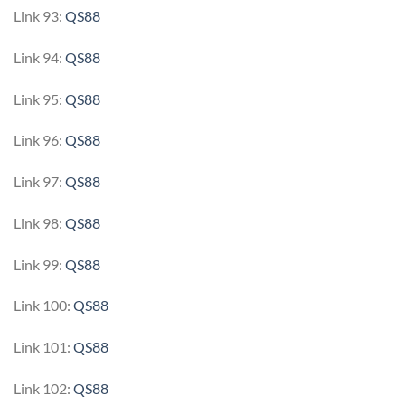
Link 93:
QS88
Link 94:
QS88
Link 95:
QS88
Link 96:
QS88
Link 97:
QS88
Link 98:
QS88
Link 99:
QS88
Link 100:
QS88
Link 101:
QS88
Link 102:
QS88